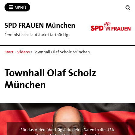
MENÜ
SPD FRAUEN München
Feministisch. Lautstark. Hartnäckig.
Start
›
Videos
›
Townhall Olaf Scholz München
Townhall Olaf Scholz
München
Für das Video überträgst du deine Daten in die USA